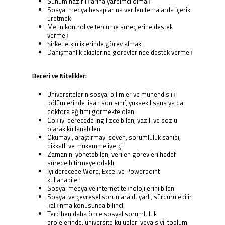
Sunum hazırlıklarına yardımcı olmak
Sosyal medya hesaplarına verilen temalarda içerik
üretmek
Metin kontrol ve tercüme süreçlerine destek
vermek
Şirket etkinliklerinde görev almak
Danışmanlık ekiplerine görevlerinde destek vermek
Beceri ve Nitelikler:
Üniversitelerin sosyal bilimler ve mühendislik
bölümlerinde lisan son sınıf, yüksek lisans ya da
doktora eğitimi görmekte olan
Çok iyi derecede İngilizce bilen, yazılı ve sözlü
olarak kullanabilen
Okumayı, araştırmayı seven, sorumluluk sahibi,
dikkatli ve mükemmeliyetçi
Zamanını yönetebilen, verilen görevleri hedef
sürede bitirmeye odaklı
İyi derecede Word, Excel ve Powerpoint
kullanabilen
Sosyal medya ve internet teknolojilerini bilen
Sosyal ve çevresel sorunlara duyarlı, sürdürülebilir
kalkınma konusunda bilinçli
Tercihen daha önce sosyal sorumluluk
projelerinde, üniversite kulüpleri veya sivil toplum