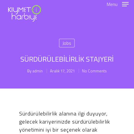
Menu
Hit enter to search or ESC to close
Jobs
SÜRDÜRÜLEBİLİRLİK STAJYERİ
By
admin
Aralık 17, 2021
No Comments
Sürdürülebilirlik alanına ilgi duyuyor,
gelecek kariyerinizde sürdürülebilirlik
yönetimini iyi bir seçenek olarak